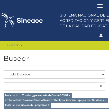
Camb
nave
Buscar
Buscar
Ir
Materia: http://purl.org/pe-repo/ocde/ford#5.03.01 ×
xmlui.ArtifactBrowser.SimpleSearch.filter.type: info:eu-repo/semantics/book ×
Materia: Evaluación del programa ×