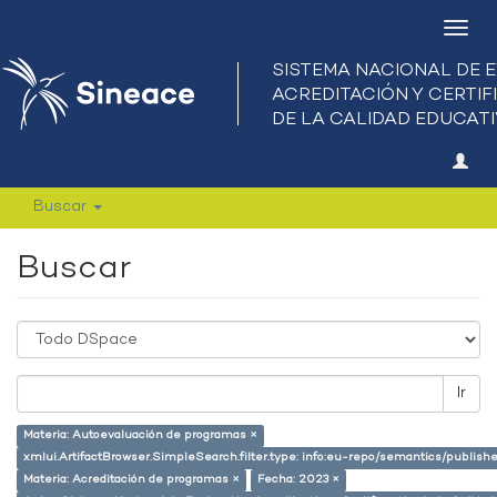
Camb
nave
Buscar
Buscar
Ir
Materia: Autoevaluación de programas ×
xmlui.ArtifactBrowser.SimpleSearch.filter.type: info:eu-repo/semantics/publish
Materia: Acreditación de programas ×
Fecha: 2023 ×