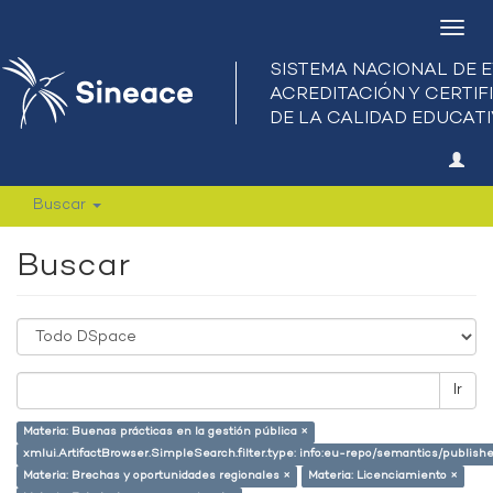
Camb
nave
Buscar
Buscar
Ir
Materia: Buenas prácticas en la gestión pública ×
xmlui.ArtifactBrowser.SimpleSearch.filter.type: info:eu-repo/semantics/publish
Materia: Brechas y oportunidades regionales ×
Materia: Licenciamiento ×