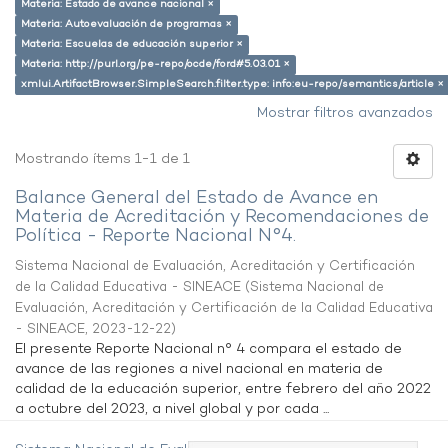
Materia: Estado de avance nacional ×
Materia: Autoevaluación de programas ×
Materia: Escuelas de educación superior ×
Materia: http://purl.org/pe-repo/ocde/ford#5.03.01 ×
xmlui.ArtifactBrowser.SimpleSearch.filter.type: info:eu-repo/semantics/article ×
Mostrar filtros avanzados
Mostrando ítems 1-1 de 1
Balance General del Estado de Avance en
Materia de Acreditación y Recomendaciones de
Política - Reporte Nacional N°4.
Sistema Nacional de Evaluación, Acreditación y Certificación
de la Calidad Educativa - SINEACE
(
Sistema Nacional de
Evaluación, Acreditación y Certificación de la Calidad Educativa
- SINEACE
,
2023-12-22
)
El presente Reporte Nacional n° 4 compara el estado de
avance de las regiones a nivel nacional en materia de
calidad de la educación superior, entre febrero del año 2022
a octubre del 2023, a nivel global y por cada ...