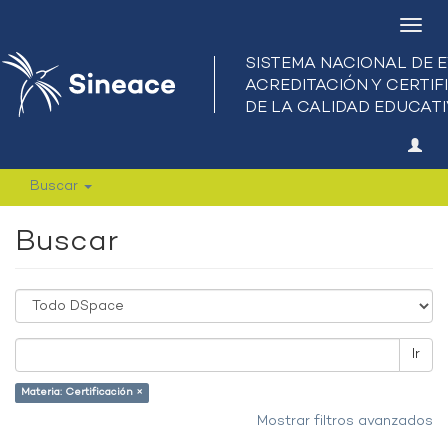
Camb
nave
Buscar
Buscar
Ir
Materia: Certificación ×
Mostrar filtros avanzados