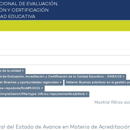
 de la calidad ×
l de Evaluación, Acreditación y Certificación de la Calidad Educativa - SINEACE ×
ia: Brechas y oportunidades regionales ×
Materia: Buenas prácticas en la gestión p
g/pe-repo/ocde/ford#5.03.01 ×
SimpleSearch.filter.type: info:eu-repo/semantics/article ×
Mostrar filtros a
al del Estado de Avance en Materia de Acreditació