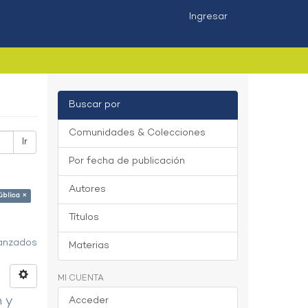
Ingresar
Buscar por
Comunidades & Colecciones
Ir
Por fecha de publicación
Autores
ública ×
Títulos
vanzados
Materias
MI CUENTA
n y
Acceder