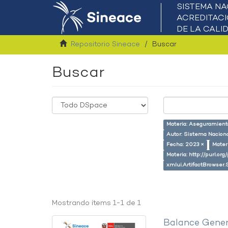
Repositorio Sineace
Buscar
Buscar
Materia: Aseguramiento
Autor: Sistema Naciona
Fecha: 2023 ×
Mater
Materia: http://purl.or
xmlui.ArtifactBrowser.
Mostrando ítems 1-1 de 1
Balance Gener