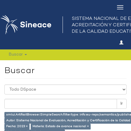
Camb
nave
Buscar
Buscar
Ir
xmlui.ArtifactBrowser.SimpleSearch.filter.type: info:eu-repo/semantics/publish
Autor: Sistema Nacional de Evaluación, Acreditación y Certificación de la Calid
Fecha: 2023 ×
Materia: Estado de avance nacional ×