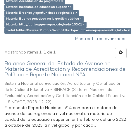
Materia: Acreditación de programas ×
Materia: Institutos de educación superior ×
Materia: Brechas y oportunidades regionales ×
Materia: Buenas prácticas en la gestión pública ×
Materia: http://purl.org/pe-repo/ocde/ford#5.03.01 ×
xmlui.ArtifactBrowser.SimpleSearch.filter.type: info:eu-repo/semantics/article ×
Mostrar filtros avanzados
Mostrando ítems 1-1 de 1
Balance General del Estado de Avance en
Materia de Acreditación y Recomendaciones de
Política - Reporte Nacional N°4.
Sistema Nacional de Evaluación, Acreditación y Certificación
de la Calidad Educativa - SINEACE
(
Sistema Nacional de
Evaluación, Acreditación y Certificación de la Calidad Educativa
- SINEACE
,
2023-12-22
)
El presente Reporte Nacional n° 4 compara el estado de
avance de las regiones a nivel nacional en materia de
calidad de la educación superior, entre febrero del año 2022
a octubre del 2023, a nivel global y por cada ...