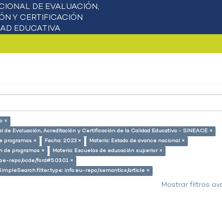
o ×
l de Evaluación, Acreditación y Certificación de la Calidad Educativa - SINEACE ×
de programas ×
Fecha: 2023 ×
Materia: Estado de avance nacional ×
ón de programas ×
Materia: Escuelas de educación superior ×
g/pe-repo/ocde/ford#5.03.01 ×
SimpleSearch.filter.type: info:eu-repo/semantics/article ×
Mostrar filtros a