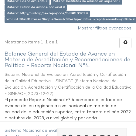
Materia: Licenciamiento ×
Materia: Institutos de educación superior ×
Materia: Estado de avance nacional ×
Materia: http://purl.org/pe-repo/ocde/ford#5.03.01 ×
xmlui.ArtifactBrowser.SimpleSearch.filter.type: info:eu-repo/semantics/article ×
Mostrar filtros avanzados
Mostrando ítems 1-1 de 1
Balance General del Estado de Avance en
Materia de Acreditación y Recomendaciones de
Política - Reporte Nacional N°4.
Sistema Nacional de Evaluación, Acreditación y Certificación
de la Calidad Educativa - SINEACE
(
Sistema Nacional de
Evaluación, Acreditación y Certificación de la Calidad Educativa
- SINEACE
,
2023-12-22
)
El presente Reporte Nacional n° 4 compara el estado de
avance de las regiones a nivel nacional en materia de
calidad de la educación superior, entre febrero del año 2022
a octubre del 2023, a nivel global y por cada ...
Sistema Nacional de Evaluación,