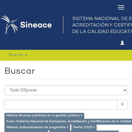
Camb
nave
Buscar
Buscar
Ir
Materia: Buenas prácticas en la gestión pública ×
Autor: Sistema Nacional de Evaluación, Acreditación y Certificación de la Calid
Materia: Autoevaluación de programas ×
Fecha: 2023 ×