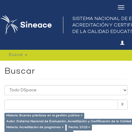
Camb
nave
Buscar
Buscar
Ir
Materia: Buenas prácticas en la gestión pública ×
Autor: Sistema Nacional de Evaluación, Acreditación y Certificación de la Calid
Materia: Acreditación de programas ×
Fecha: 2023 ×