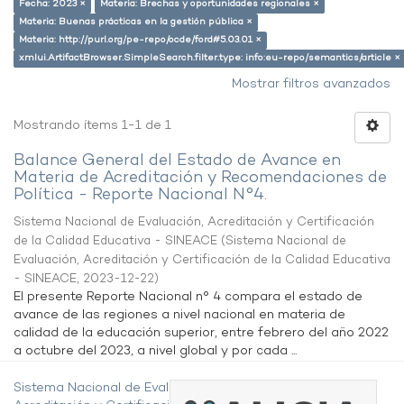
Fecha: 2023 ×
Materia: Brechas y oportunidades regionales ×
Materia: Buenas prácticas en la gestión pública ×
Materia: http://purl.org/pe-repo/ocde/ford#5.03.01 ×
xmlui.ArtifactBrowser.SimpleSearch.filter.type: info:eu-repo/semantics/article ×
Mostrar filtros avanzados
Mostrando ítems 1-1 de 1
Balance General del Estado de Avance en
Materia de Acreditación y Recomendaciones de
Política - Reporte Nacional N°4.
Sistema Nacional de Evaluación, Acreditación y Certificación
de la Calidad Educativa - SINEACE
(
Sistema Nacional de
Evaluación, Acreditación y Certificación de la Calidad Educativa
- SINEACE
,
2023-12-22
)
El presente Reporte Nacional n° 4 compara el estado de
avance de las regiones a nivel nacional en materia de
calidad de la educación superior, entre febrero del año 2022
a octubre del 2023, a nivel global y por cada ...
Sistema Nacional de Evaluación,