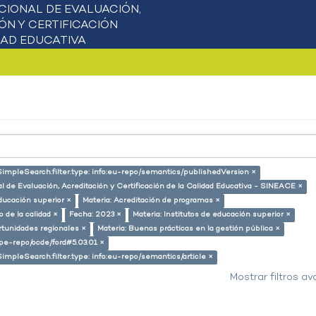
SimpleSearch.filter.type: info:eu-repo/semantics/publishedVersion ×
l de Evaluación, Acreditación y Certificación de la Calidad Educativa - SINEACE ×
ducación superior ×
Materia: Acreditación de programas ×
 de la calidad ×
Fecha: 2023 ×
Materia: Institutos de educación superior ×
rtunidades regionales ×
Materia: Buenas prácticas en la gestión pública ×
g/pe-repo/ocde/ford#5.03.01 ×
SimpleSearch.filter.type: info:eu-repo/semantics/article ×
Mostrar filtros a