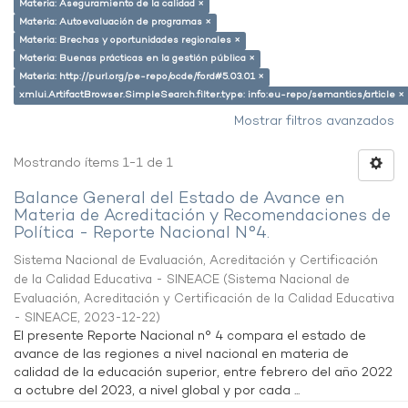
Materia: Aseguramiento de la calidad ×
Materia: Autoevaluación de programas ×
Materia: Brechas y oportunidades regionales ×
Materia: Buenas prácticas en la gestión pública ×
Materia: http://purl.org/pe-repo/ocde/ford#5.03.01 ×
xmlui.ArtifactBrowser.SimpleSearch.filter.type: info:eu-repo/semantics/article ×
Mostrar filtros avanzados
Mostrando ítems 1-1 de 1
Balance General del Estado de Avance en
Materia de Acreditación y Recomendaciones de
Política - Reporte Nacional N°4.
Sistema Nacional de Evaluación, Acreditación y Certificación
de la Calidad Educativa - SINEACE
(
Sistema Nacional de
Evaluación, Acreditación y Certificación de la Calidad Educativa
- SINEACE
,
2023-12-22
)
El presente Reporte Nacional n° 4 compara el estado de
avance de las regiones a nivel nacional en materia de
calidad de la educación superior, entre febrero del año 2022
a octubre del 2023, a nivel global y por cada ...