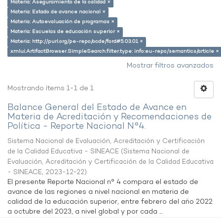
Materia: Aseguramiento de la calidad ×
Materia: Estado de avance nacional ×
Materia: Autoevaluación de programas ×
Materia: Escuelas de educación superior ×
Materia: http://purl.org/pe-repo/ocde/ford#5.03.01 ×
xmlui.ArtifactBrowser.SimpleSearch.filter.type: info:eu-repo/semantics/article ×
Mostrar filtros avanzados
Mostrando ítems 1-1 de 1
Balance General del Estado de Avance en
Materia de Acreditación y Recomendaciones de
Política - Reporte Nacional N°4.
Sistema Nacional de Evaluación, Acreditación y Certificación
de la Calidad Educativa - SINEACE
(
Sistema Nacional de
Evaluación, Acreditación y Certificación de la Calidad Educativa
- SINEACE
,
2023-12-22
)
El presente Reporte Nacional n° 4 compara el estado de
avance de las regiones a nivel nacional en materia de
calidad de la educación superior, entre febrero del año 2022
a octubre del 2023, a nivel global y por cada ...