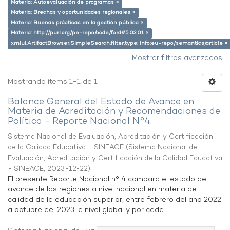
Materia: Autoevaluación de programas ×
Materia: Brechas y oportunidades regionales ×
Materia: Buenas prácticas en la gestión pública ×
Materia: http://purl.org/pe-repo/ocde/ford#5.03.01 ×
xmlui.ArtifactBrowser.SimpleSearch.filter.type: info:eu-repo/semantics/article ×
Mostrar filtros avanzados
Mostrando ítems 1-1 de 1
Balance General del Estado de Avance en
Materia de Acreditación y Recomendaciones de
Política - Reporte Nacional N°4.
Sistema Nacional de Evaluación, Acreditación y Certificación
de la Calidad Educativa - SINEACE
(
Sistema Nacional de
Evaluación, Acreditación y Certificación de la Calidad Educativa
- SINEACE
,
2023-12-22
)
El presente Reporte Nacional n° 4 compara el estado de
avance de las regiones a nivel nacional en materia de
calidad de la educación superior, entre febrero del año 2022
a octubre del 2023, a nivel global y por cada ...