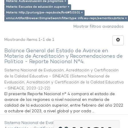
Materia: Autoevaluación de programas ×
Materia: Escuelas de educación superior ×
Materia: http://purl.org/pe-repo/ocde/ford#5.03.01 ×
xmlui.ArtifactBrowser.SimpleSearch.filter.type: info:eu-repo/semantics/article ×
Mostrar filtros avanzados
Mostrando ítems 1-1 de 1
Balance General del Estado de Avance en
Materia de Acreditación y Recomendaciones de
Política - Reporte Nacional N°4.
Sistema Nacional de Evaluación, Acreditación y Certificación
de la Calidad Educativa - SINEACE
(
Sistema Nacional de
Evaluación, Acreditación y Certificación de la Calidad Educativa
- SINEACE
,
2023-12-22
)
El presente Reporte Nacional n° 4 compara el estado de
avance de las regiones a nivel nacional en materia de
calidad de la educación superior, entre febrero del año 2022
a octubre del 2023, a nivel global y por cada ...
Sistema Nacional de Evaluación,