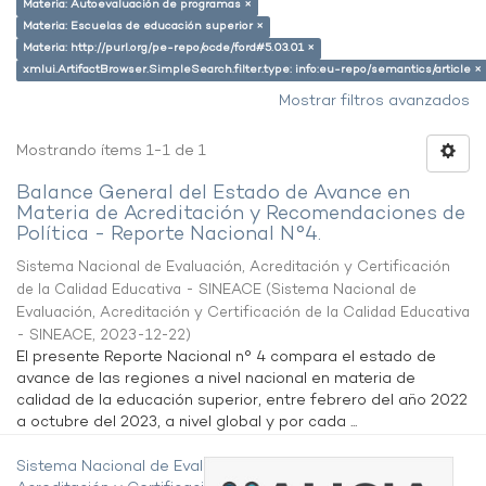
Materia: Autoevaluación de programas ×
Materia: Escuelas de educación superior ×
Materia: http://purl.org/pe-repo/ocde/ford#5.03.01 ×
xmlui.ArtifactBrowser.SimpleSearch.filter.type: info:eu-repo/semantics/article ×
Mostrar filtros avanzados
Mostrando ítems 1-1 de 1
Balance General del Estado de Avance en
Materia de Acreditación y Recomendaciones de
Política - Reporte Nacional N°4.
Sistema Nacional de Evaluación, Acreditación y Certificación
de la Calidad Educativa - SINEACE
(
Sistema Nacional de
Evaluación, Acreditación y Certificación de la Calidad Educativa
- SINEACE
,
2023-12-22
)
El presente Reporte Nacional n° 4 compara el estado de
avance de las regiones a nivel nacional en materia de
calidad de la educación superior, entre febrero del año 2022
a octubre del 2023, a nivel global y por cada ...
Sistema Nacional de Evaluación,