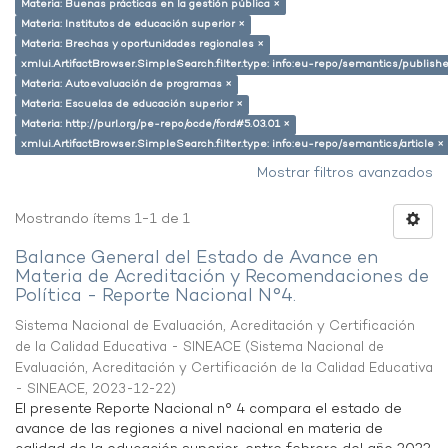
Materia: Buenas prácticas en la gestión pública ×
Materia: Institutos de educación superior ×
Materia: Brechas y oportunidades regionales ×
xmlui.ArtifactBrowser.SimpleSearch.filter.type: info:eu-repo/semantics/publish
Materia: Autoevaluación de programas ×
Materia: Escuelas de educación superior ×
Materia: http://purl.org/pe-repo/ocde/ford#5.03.01 ×
xmlui.ArtifactBrowser.SimpleSearch.filter.type: info:eu-repo/semantics/article ×
Mostrar filtros avanzados
Mostrando ítems 1-1 de 1
Balance General del Estado de Avance en
Materia de Acreditación y Recomendaciones de
Política - Reporte Nacional N°4.
Sistema Nacional de Evaluación, Acreditación y Certificación
de la Calidad Educativa - SINEACE
(
Sistema Nacional de
Evaluación, Acreditación y Certificación de la Calidad Educativa
- SINEACE
,
2023-12-22
)
El presente Reporte Nacional n° 4 compara el estado de
avance de las regiones a nivel nacional en materia de