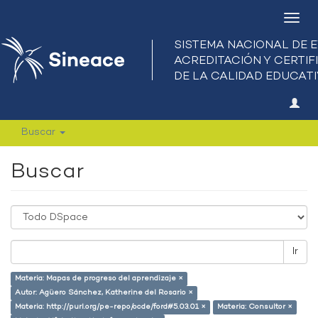
Camb
nave
Buscar
Buscar
Ir
Materia: Mapas de progreso del aprendizaje ×
Autor: Agüero Sánchez, Katherine del Rosario ×
Materia: http://purl.org/pe-repo/ocde/ford#5.03.01 ×
Materia: Consultor ×