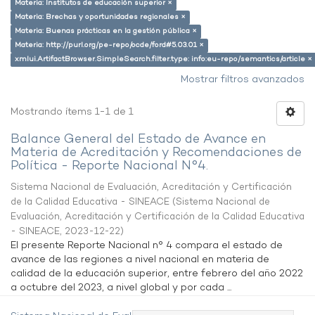
Materia: Institutos de educación superior ×
Materia: Brechas y oportunidades regionales ×
Materia: Buenas prácticas en la gestión pública ×
Materia: http://purl.org/pe-repo/ocde/ford#5.03.01 ×
xmlui.ArtifactBrowser.SimpleSearch.filter.type: info:eu-repo/semantics/article ×
Mostrar filtros avanzados
Mostrando ítems 1-1 de 1
Balance General del Estado de Avance en
Materia de Acreditación y Recomendaciones de
Política - Reporte Nacional N°4.
Sistema Nacional de Evaluación, Acreditación y Certificación
de la Calidad Educativa - SINEACE
(
Sistema Nacional de
Evaluación, Acreditación y Certificación de la Calidad Educativa
- SINEACE
,
2023-12-22
)
El presente Reporte Nacional n° 4 compara el estado de
avance de las regiones a nivel nacional en materia de
calidad de la educación superior, entre febrero del año 2022
a octubre del 2023, a nivel global y por cada ...