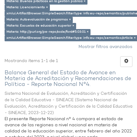
Materia: Buenas prácticas en la gestión pública ×
Materia: Licenciamiento ×
xmlui.ArtifactBrowser.SimpleSearch.filter.type: info:eu-repo/semantics/publish
Materia: Autoevaluación de programas ×
Materia: Escuelas de educación superior ×
Materia: http://purl.org/pe-repo/ocde/ford#5.03.01 ×
xmlui.ArtifactBrowser.SimpleSearch.filter.type: info:eu-repo/semantics/article ×
Mostrar filtros avanzados
Mostrando ítems 1-1 de 1
Balance General del Estado de Avance en
Materia de Acreditación y Recomendaciones de
Política - Reporte Nacional N°4.
Sistema Nacional de Evaluación, Acreditación y Certificación
de la Calidad Educativa - SINEACE
(
Sistema Nacional de
Evaluación, Acreditación y Certificación de la Calidad Educativa
- SINEACE
,
2023-12-22
)
El presente Reporte Nacional n° 4 compara el estado de
avance de las regiones a nivel nacional en materia de
calidad de la educación superior, entre febrero del año 2022