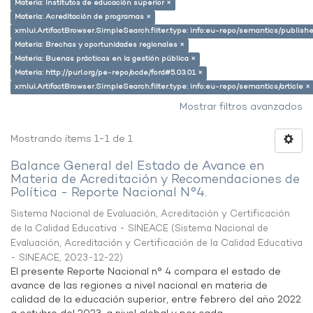
Materia: Institutos de educación superior ×
Materia: Acreditación de programas ×
xmlui.ArtifactBrowser.SimpleSearch.filter.type: info:eu-repo/semantics/publish
Materia: Brechas y oportunidades regionales ×
Materia: Buenas prácticas en la gestión pública ×
Materia: http://purl.org/pe-repo/ocde/ford#5.03.01 ×
xmlui.ArtifactBrowser.SimpleSearch.filter.type: info:eu-repo/semantics/article ×
Mostrar filtros avanzados
Mostrando ítems 1-1 de 1
Balance General del Estado de Avance en
Materia de Acreditación y Recomendaciones de
Política - Reporte Nacional N°4.
Sistema Nacional de Evaluación, Acreditación y Certificación
de la Calidad Educativa - SINEACE
(
Sistema Nacional de
Evaluación, Acreditación y Certificación de la Calidad Educativa
- SINEACE
,
2023-12-22
)
El presente Reporte Nacional n° 4 compara el estado de
avance de las regiones a nivel nacional en materia de
calidad de la educación superior, entre febrero del año 2022