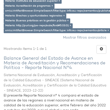
Materia: Institutos de educación superior ×
Materia: Acreditación de programas ×
xmlui.ArtifactBrowser.SimpleSearch.filter.type: info:eu-repo/semantics/publish
Materia: Brechas y oportunidades regionales ×
Materia: Buenas prácticas en la gestión pública ×
Materia: http://purl.org/pe-repo/ocde/ford#5.03.01 ×
xmlui.ArtifactBrowser.SimpleSearch.filter.type: info:eu-repo/semantics/article ×
Mostrar filtros avanzados
Mostrando ítems 1-1 de 1
Balance General del Estado de Avance en
Materia de Acreditación y Recomendaciones de
Política - Reporte Nacional N°4.
Sistema Nacional de Evaluación, Acreditación y Certificación
de la Calidad Educativa - SINEACE
(
Sistema Nacional de
Evaluación, Acreditación y Certificación de la Calidad Educativa
- SINEACE
,
2023-12-22
)
El presente Reporte Nacional n° 4 compara el estado de
avance de las regiones a nivel nacional en materia de
calidad de la educación superior, entre febrero del año 2022