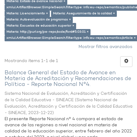
Materia: Estado de avance nacional ×
xmlui.ArtifactBrowser.SimpleSearch.filter.type: info:eu-repo/semantics/publish
Materia: Licenciamiento ×
Materia: Aseguramiento de la calidad ×
Materia: Autoevaluación de programas ×
Materia: Escuelas de educación superior ×
Materia: http://purl.org/pe-repo/ocde/ford#5.03.01 ×
xmlui.ArtifactBrowser.SimpleSearch.filter.type: info:eu-repo/semantics/article ×
Mostrar filtros avanzados
Mostrando ítems 1-1 de 1
Balance General del Estado de Avance en
Materia de Acreditación y Recomendaciones de
Política - Reporte Nacional N°4.
Sistema Nacional de Evaluación, Acreditación y Certificación
de la Calidad Educativa - SINEACE
(
Sistema Nacional de
Evaluación, Acreditación y Certificación de la Calidad Educativa
- SINEACE
,
2023-12-22
)
El presente Reporte Nacional n° 4 compara el estado de
avance de las regiones a nivel nacional en materia de
calidad de la educación superior, entre febrero del año 2022