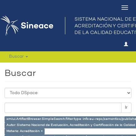
Camb
nave
Buscar
Buscar
Ir
xmlui.ArtifactBrowser.SimpleSearch.filter.type: info:eu-repo/semantics/publish
Autor: Sistema Nacional de Evaluación, Acreditación y Certificación de la Calid
Materia: Acreditación ×