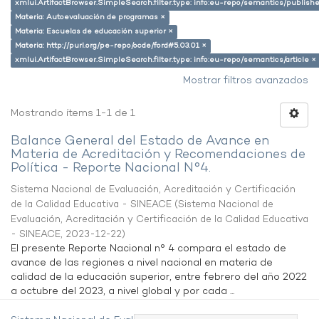
xmlui.ArtifactBrowser.SimpleSearch.filter.type: info:eu-repo/semantics/publish
Materia: Autoevaluación de programas ×
Materia: Escuelas de educación superior ×
Materia: http://purl.org/pe-repo/ocde/ford#5.03.01 ×
xmlui.ArtifactBrowser.SimpleSearch.filter.type: info:eu-repo/semantics/article ×
Mostrar filtros avanzados
Mostrando ítems 1-1 de 1
Balance General del Estado de Avance en
Materia de Acreditación y Recomendaciones de
Política - Reporte Nacional N°4.
Sistema Nacional de Evaluación, Acreditación y Certificación
de la Calidad Educativa - SINEACE
(
Sistema Nacional de
Evaluación, Acreditación y Certificación de la Calidad Educativa
- SINEACE
,
2023-12-22
)
El presente Reporte Nacional n° 4 compara el estado de
avance de las regiones a nivel nacional en materia de
calidad de la educación superior, entre febrero del año 2022
a octubre del 2023, a nivel global y por cada ...