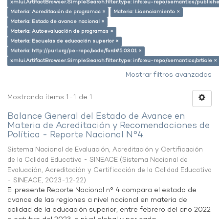
xmlui.ArtifactBrowser.SimpleSearch.filter.type: info:eu-repo/semantics/publish
Materia: Acreditación de programas ×
Materia: Licenciamiento ×
Materia: Estado de avance nacional ×
Materia: Autoevaluación de programas ×
Materia: Escuelas de educación superior ×
Materia: http://purl.org/pe-repo/ocde/ford#5.03.01 ×
xmlui.ArtifactBrowser.SimpleSearch.filter.type: info:eu-repo/semantics/article ×
Mostrar filtros avanzados
Mostrando ítems 1-1 de 1
Balance General del Estado de Avance en
Materia de Acreditación y Recomendaciones de
Política - Reporte Nacional N°4.
Sistema Nacional de Evaluación, Acreditación y Certificación
de la Calidad Educativa - SINEACE
(
Sistema Nacional de
Evaluación, Acreditación y Certificación de la Calidad Educativa
- SINEACE
,
2023-12-22
)
El presente Reporte Nacional n° 4 compara el estado de
avance de las regiones a nivel nacional en materia de
calidad de la educación superior, entre febrero del año 2022