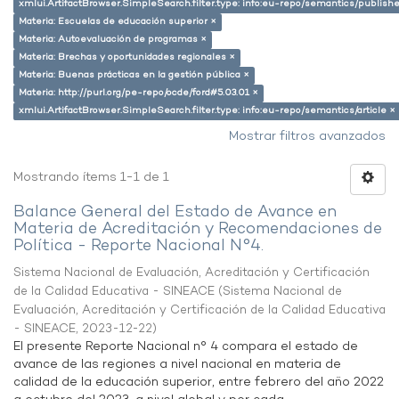
xmlui.ArtifactBrowser.SimpleSearch.filter.type: info:eu-repo/semantics/publish
Materia: Escuelas de educación superior ×
Materia: Autoevaluación de programas ×
Materia: Brechas y oportunidades regionales ×
Materia: Buenas prácticas en la gestión pública ×
Materia: http://purl.org/pe-repo/ocde/ford#5.03.01 ×
xmlui.ArtifactBrowser.SimpleSearch.filter.type: info:eu-repo/semantics/article ×
Mostrar filtros avanzados
Mostrando ítems 1-1 de 1
Balance General del Estado de Avance en
Materia de Acreditación y Recomendaciones de
Política - Reporte Nacional N°4.
Sistema Nacional de Evaluación, Acreditación y Certificación
de la Calidad Educativa - SINEACE
(
Sistema Nacional de
Evaluación, Acreditación y Certificación de la Calidad Educativa
- SINEACE
,
2023-12-22
)
El presente Reporte Nacional n° 4 compara el estado de
avance de las regiones a nivel nacional en materia de
calidad de la educación superior, entre febrero del año 2022