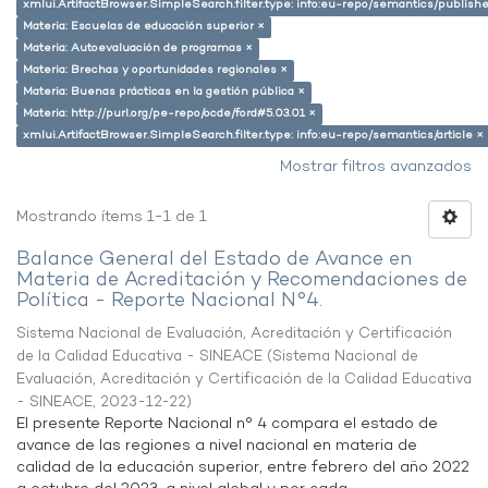
xmlui.ArtifactBrowser.SimpleSearch.filter.type: info:eu-repo/semantics/publish
Materia: Escuelas de educación superior ×
Materia: Autoevaluación de programas ×
Materia: Brechas y oportunidades regionales ×
Materia: Buenas prácticas en la gestión pública ×
Materia: http://purl.org/pe-repo/ocde/ford#5.03.01 ×
xmlui.ArtifactBrowser.SimpleSearch.filter.type: info:eu-repo/semantics/article ×
Mostrar filtros avanzados
Mostrando ítems 1-1 de 1
Balance General del Estado de Avance en
Materia de Acreditación y Recomendaciones de
Política - Reporte Nacional N°4.
Sistema Nacional de Evaluación, Acreditación y Certificación
de la Calidad Educativa - SINEACE
(
Sistema Nacional de
Evaluación, Acreditación y Certificación de la Calidad Educativa
- SINEACE
,
2023-12-22
)
El presente Reporte Nacional n° 4 compara el estado de
avance de las regiones a nivel nacional en materia de
calidad de la educación superior, entre febrero del año 2022