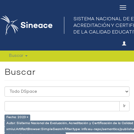
Camb
nave
Buscar
Buscar
Ir
Fecha: 2023 ×
Autor: Sistema Nacional de Evaluación, Acreditación y Certificación de la Calid
xmlui.ArtifactBrowser.SimpleSearch.filter.type: info:eu-repo/semantics/publish