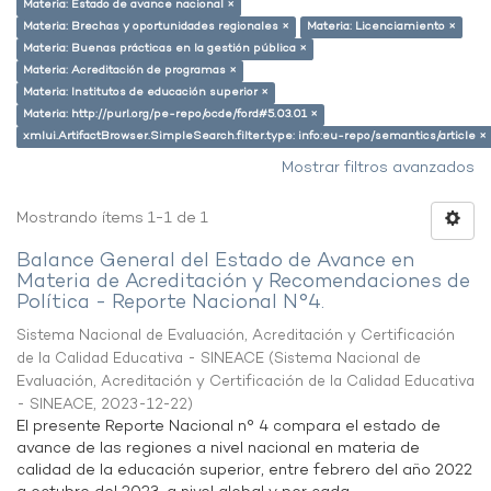
Materia: Estado de avance nacional ×
Materia: Brechas y oportunidades regionales ×
Materia: Licenciamiento ×
Materia: Buenas prácticas en la gestión pública ×
Materia: Acreditación de programas ×
Materia: Institutos de educación superior ×
Materia: http://purl.org/pe-repo/ocde/ford#5.03.01 ×
xmlui.ArtifactBrowser.SimpleSearch.filter.type: info:eu-repo/semantics/article ×
Mostrar filtros avanzados
Mostrando ítems 1-1 de 1
Balance General del Estado de Avance en
Materia de Acreditación y Recomendaciones de
Política - Reporte Nacional N°4.
Sistema Nacional de Evaluación, Acreditación y Certificación
de la Calidad Educativa - SINEACE
(
Sistema Nacional de
Evaluación, Acreditación y Certificación de la Calidad Educativa
- SINEACE
,
2023-12-22
)
El presente Reporte Nacional n° 4 compara el estado de
avance de las regiones a nivel nacional en materia de
calidad de la educación superior, entre febrero del año 2022