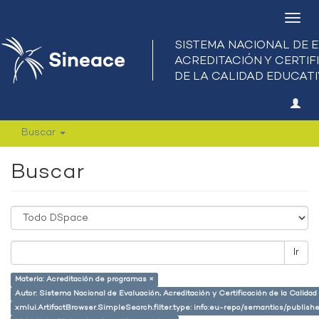
Camb
nave
Buscar
Buscar
Ir
Materia: Acreditación de programas ×
Autor: Sistema Nacional de Evaluación, Acreditación y Certificación de la Calid
xmlui.ArtifactBrowser.SimpleSearch.filter.type: info:eu-repo/semantics/publish