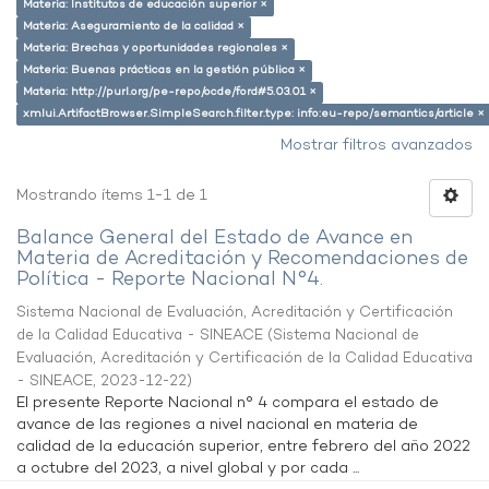
Materia: Institutos de educación superior ×
Materia: Aseguramiento de la calidad ×
Materia: Brechas y oportunidades regionales ×
Materia: Buenas prácticas en la gestión pública ×
Materia: http://purl.org/pe-repo/ocde/ford#5.03.01 ×
xmlui.ArtifactBrowser.SimpleSearch.filter.type: info:eu-repo/semantics/article ×
Mostrar filtros avanzados
Mostrando ítems 1-1 de 1
Balance General del Estado de Avance en
Materia de Acreditación y Recomendaciones de
Política - Reporte Nacional N°4.
Sistema Nacional de Evaluación, Acreditación y Certificación
de la Calidad Educativa - SINEACE
(
Sistema Nacional de
Evaluación, Acreditación y Certificación de la Calidad Educativa
- SINEACE
,
2023-12-22
)
El presente Reporte Nacional n° 4 compara el estado de
avance de las regiones a nivel nacional en materia de
calidad de la educación superior, entre febrero del año 2022
a octubre del 2023, a nivel global y por cada ...