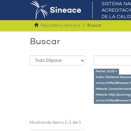
Repositorio Sineace
Buscar
Buscar
Fecha: 2023 ×
Autor: Sistema Naciona
xmlui.ArtifactBrowser.
Materia: Licenciamient
Materia: http://purl.or
xmlui.ArtifactBrowser.
Mostrando ítems 1-1 de 1