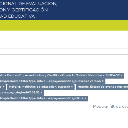
l de Evaluación, Acreditación y Certificación de la Calidad Educativa - SINEACE ×
SimpleSearch.filter.type: info:eu-repo/semantics/publishedVersion ×
o ×
Materia: Institutos de educación superior ×
Materia: Estado de avance nacion
g/pe-repo/ocde/ford#5.03.01 ×
SimpleSearch.filter.type: info:eu-repo/semantics/article ×
Mostrar filtros a