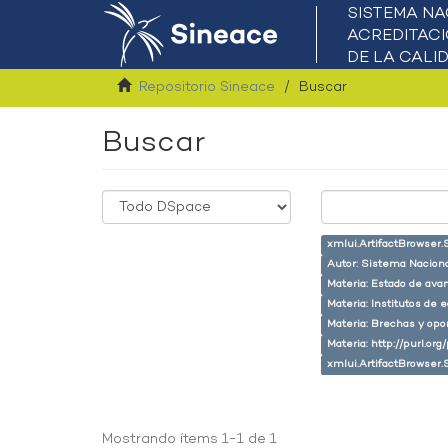
Repositorio Sineace
Buscar
Buscar
xmlui.ArtifactBrowser.
Autor: Sistema Naciona
Materia: Estado de ava
Materia: Institutos de 
Materia: Brechas y opo
Materia: http://purl.or
xmlui.ArtifactBrowser.
Mostrando ítems 1-1 de 1