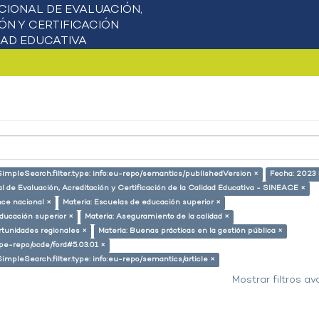
SimpleSearch.filter.type: info:eu-repo/semantics/publishedVersion ×
Fecha: 2023 
l de Evaluación, Acreditación y Certificación de la Calidad Educativa - SINEACE ×
nce nacional ×
Materia: Escuelas de educación superior ×
educación superior ×
Materia: Aseguramiento de la calidad ×
rtunidades regionales ×
Materia: Buenas prácticas en la gestión pública ×
g/pe-repo/ocde/ford#5.03.01 ×
SimpleSearch.filter.type: info:eu-repo/semantics/article ×
Mostrar filtros a