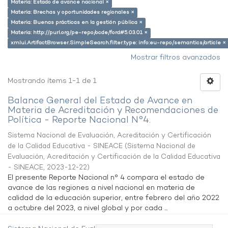
Materia: Estado de avance nacional ×
Materia: Brechas y oportunidades regionales ×
Materia: Buenas prácticas en la gestión pública ×
Materia: http://purl.org/pe-repo/ocde/ford#5.03.01 ×
xmlui.ArtifactBrowser.SimpleSearch.filter.type: info:eu-repo/semantics/article ×
Mostrar filtros avanzados
Mostrando ítems 1-1 de 1
Balance General del Estado de Avance en
Materia de Acreditación y Recomendaciones de
Política - Reporte Nacional N°4.
Sistema Nacional de Evaluación, Acreditación y Certificación
de la Calidad Educativa - SINEACE
(
Sistema Nacional de
Evaluación, Acreditación y Certificación de la Calidad Educativa
- SINEACE
,
2023-12-22
)
El presente Reporte Nacional n° 4 compara el estado de
avance de las regiones a nivel nacional en materia de
calidad de la educación superior, entre febrero del año 2022
a octubre del 2023, a nivel global y por cada ...