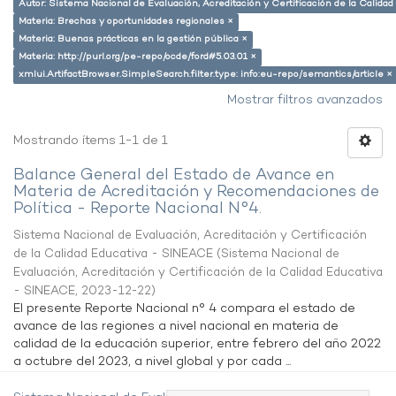
Autor: Sistema Nacional de Evaluación, Acreditación y Certificación de la Calid
Materia: Brechas y oportunidades regionales ×
Materia: Buenas prácticas en la gestión pública ×
Materia: http://purl.org/pe-repo/ocde/ford#5.03.01 ×
xmlui.ArtifactBrowser.SimpleSearch.filter.type: info:eu-repo/semantics/article ×
Mostrar filtros avanzados
Mostrando ítems 1-1 de 1
Balance General del Estado de Avance en
Materia de Acreditación y Recomendaciones de
Política - Reporte Nacional N°4.
Sistema Nacional de Evaluación, Acreditación y Certificación
de la Calidad Educativa - SINEACE
(
Sistema Nacional de
Evaluación, Acreditación y Certificación de la Calidad Educativa
- SINEACE
,
2023-12-22
)
El presente Reporte Nacional n° 4 compara el estado de
avance de las regiones a nivel nacional en materia de
calidad de la educación superior, entre febrero del año 2022
a octubre del 2023, a nivel global y por cada ...