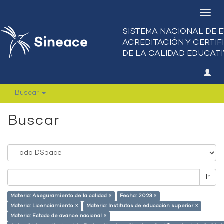
Camb
nave
Buscar
Buscar
Ir
Materia: Aseguramiento de la calidad ×
Fecha: 2023 ×
Materia: Licenciamiento ×
Materia: Institutos de educación superior ×
Materia: Estado de avance nacional ×