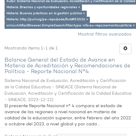
Autor: Sistema Nacional de Evaluación, Acreditación y Certificación de la Calid
Materia: Brechas y oportunidades regionales ×
Materia: Buenas prácticas en la gestión pública ×
Materia: http://purl.org/pe-repo/ocde/ford#5.03.01 ×
xmlui.ArtifactBrowser.SimpleSearch.filter.type: info:eu-repo/semantics/article ×
Mostrar filtros avanzados
Mostrando ítems 1-1 de 1
Balance General del Estado de Avance en
Materia de Acreditación y Recomendaciones de
Política - Reporte Nacional N°4.
Sistema Nacional de Evaluación, Acreditación y Certificación
de la Calidad Educativa - SINEACE
(
Sistema Nacional de
Evaluación, Acreditación y Certificación de la Calidad Educativa
- SINEACE
,
2023-12-22
)
El presente Reporte Nacional n° 4 compara el estado de
avance de las regiones a nivel nacional en materia de
calidad de la educación superior, entre febrero del año 2022
a octubre del 2023, a nivel global y por cada ...