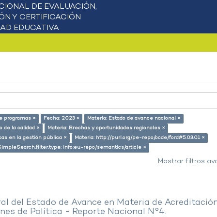
de programas ×
Fecha: 2023 ×
Materia: Estado de avance nacional ×
 de la calidad ×
Materia: Brechas y oportunidades regionales ×
cas en la gestión pública ×
Materia: http://purl.org/pe-repo/ocde/ford#5.03.01 ×
SimpleSearch.filter.type: info:eu-repo/semantics/article ×
Mostrar filtros a
al del Estado de Avance en Materia de Acreditació
es de Política - Reporte Nacional N°4.