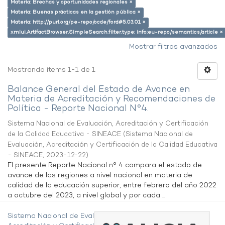
Materia: Brechas y oportunidades regionales ×
Materia: Buenas prácticas en la gestión pública ×
Materia: http://purl.org/pe-repo/ocde/ford#5.03.01 ×
xmlui.ArtifactBrowser.SimpleSearch.filter.type: info:eu-repo/semantics/article ×
Mostrar filtros avanzados
Mostrando ítems 1-1 de 1
Balance General del Estado de Avance en
Materia de Acreditación y Recomendaciones de
Política - Reporte Nacional N°4.
Sistema Nacional de Evaluación, Acreditación y Certificación
de la Calidad Educativa - SINEACE
(
Sistema Nacional de
Evaluación, Acreditación y Certificación de la Calidad Educativa
- SINEACE
,
2023-12-22
)
El presente Reporte Nacional n° 4 compara el estado de
avance de las regiones a nivel nacional en materia de
calidad de la educación superior, entre febrero del año 2022
a octubre del 2023, a nivel global y por cada ...
Sistema Nacional de Evaluación,