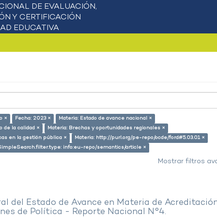
o ×
Fecha: 2023 ×
Materia: Estado de avance nacional ×
 de la calidad ×
Materia: Brechas y oportunidades regionales ×
cas en la gestión pública ×
Materia: http://purl.org/pe-repo/ocde/ford#5.03.01 ×
SimpleSearch.filter.type: info:eu-repo/semantics/article ×
Mostrar filtros a
al del Estado de Avance en Materia de Acreditació
es de Política - Reporte Nacional N°4.