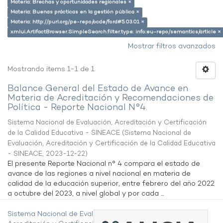
Materia: Brechas y oportunidades regionales ×
Materia: Buenas prácticas en la gestión pública ×
Materia: http://purl.org/pe-repo/ocde/ford#5.03.01 ×
xmlui.ArtifactBrowser.SimpleSearch.filter.type: info:eu-repo/semantics/article ×
Mostrar filtros avanzados
Mostrando ítems 1-1 de 1
Balance General del Estado de Avance en
Materia de Acreditación y Recomendaciones de
Política - Reporte Nacional N°4.
Sistema Nacional de Evaluación, Acreditación y Certificación
de la Calidad Educativa - SINEACE
(
Sistema Nacional de
Evaluación, Acreditación y Certificación de la Calidad Educativa
- SINEACE
,
2023-12-22
)
El presente Reporte Nacional n° 4 compara el estado de
avance de las regiones a nivel nacional en materia de
calidad de la educación superior, entre febrero del año 2022
a octubre del 2023, a nivel global y por cada ...
Sistema Nacional de Evaluación,