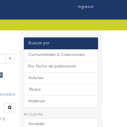
Ingresar
Buscar por
Comunidades & Colecciones
Ir
Por fecha de publicación
×
Autores
Títulos
vanzados
Materias
MI CUENTA
n y
Acceder