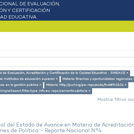
l de Evaluación, Acreditación y Certificación de la Calidad Educativa - SINEACE ×
ia: Institutos de educación superior ×
Materia: Brechas y oportunidades regionales 
cas en la gestión pública ×
Materia: http://purl.org/pe-repo/ocde/ford#5.03.01 ×
SimpleSearch.filter.type: info:eu-repo/semantics/article ×
Mostrar filtros a
al del Estado de Avance en Materia de Acreditació
es de Política - Reporte Nacional N°4.