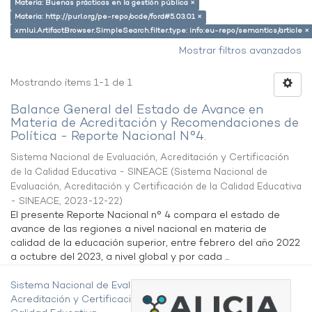
Materia: Buenas prácticas en la gestión pública ×
Materia: http://purl.org/pe-repo/ocde/ford#5.03.01 ×
xmlui.ArtifactBrowser.SimpleSearch.filter.type: info:eu-repo/semantics/article ×
Mostrar filtros avanzados
Mostrando ítems 1-1 de 1
Balance General del Estado de Avance en
Materia de Acreditación y Recomendaciones de
Política - Reporte Nacional N°4.
Sistema Nacional de Evaluación, Acreditación y Certificación
de la Calidad Educativa - SINEACE
(
Sistema Nacional de
Evaluación, Acreditación y Certificación de la Calidad Educativa
- SINEACE
,
2023-12-22
)
El presente Reporte Nacional n° 4 compara el estado de
avance de las regiones a nivel nacional en materia de
calidad de la educación superior, entre febrero del año 2022
a octubre del 2023, a nivel global y por cada ...
Sistema Nacional de Evaluación,
Acreditación y Certificación de la