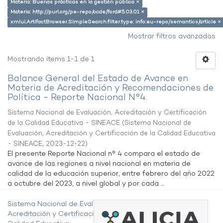
Materia: Buenas prácticas en la gestión pública ×
Materia: http://purl.org/pe-repo/ocde/ford#5.03.01 ×
xmlui.ArtifactBrowser.SimpleSearch.filter.type: info:eu-repo/semantics/article ×
Mostrar filtros avanzados
Mostrando ítems 1-1 de 1
Balance General del Estado de Avance en
Materia de Acreditación y Recomendaciones de
Política - Reporte Nacional N°4.
Sistema Nacional de Evaluación, Acreditación y Certificación
de la Calidad Educativa - SINEACE
(
Sistema Nacional de
Evaluación, Acreditación y Certificación de la Calidad Educativa
- SINEACE
,
2023-12-22
)
El presente Reporte Nacional n° 4 compara el estado de
avance de las regiones a nivel nacional en materia de
calidad de la educación superior, entre febrero del año 2022
a octubre del 2023, a nivel global y por cada ...
Sistema Nacional de Evaluación,
Acreditación y Certificación de la