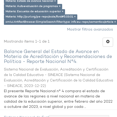
Materia: Estado de avance nacional ×
Materia: Autoevaluación de programas ×
Materia: Escuelas de educación superior ×
Materia: http://purl.org/pe-repo/ocde/ford#5.03.01 ×
xmlui.ArtifactBrowser.SimpleSearch.filter.type: info:eu-repo/semantics/article ×
Mostrar filtros avanzados
Mostrando ítems 1-1 de 1
Balance General del Estado de Avance en
Materia de Acreditación y Recomendaciones de
Política - Reporte Nacional N°4.
Sistema Nacional de Evaluación, Acreditación y Certificación
de la Calidad Educativa - SINEACE
(
Sistema Nacional de
Evaluación, Acreditación y Certificación de la Calidad Educativa
- SINEACE
,
2023-12-22
)
El presente Reporte Nacional n° 4 compara el estado de
avance de las regiones a nivel nacional en materia de
calidad de la educación superior, entre febrero del año 2022
a octubre del 2023, a nivel global y por cada ...