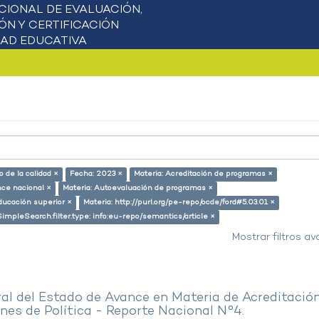
 de la calidad ×
Fecha: 2023 ×
Materia: Acreditación de programas ×
nce nacional ×
Materia: Autoevaluación de programas ×
ducación superior ×
Materia: http://purl.org/pe-repo/ocde/ford#5.03.01 ×
SimpleSearch.filter.type: info:eu-repo/semantics/article ×
Mostrar filtros a
al del Estado de Avance en Materia de Acreditació
es de Política - Reporte Nacional N°4.