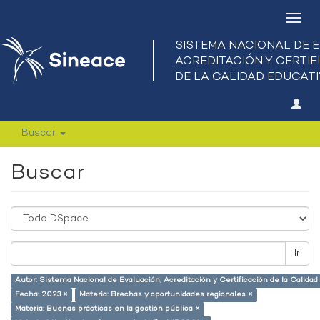
Camb
nave
Buscar
Buscar
Ir
Autor: Sistema Nacional de Evaluación, Acreditación y Certificación de la Calid
Fecha: 2023 ×
Materia: Brechas y oportunidades regionales ×
Materia: Buenas prácticas en la gestión pública ×