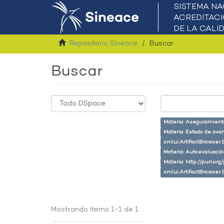
Repositorio Sineace
Buscar
Buscar
Materia: Aseguramiento
Materia: Estado de ava
xmlui.ArtifactBrowser.
Materia: Autoevaluaci
Materia: http://purl.or
xmlui.ArtifactBrowser.
Mostrando ítems 1-1 de 1