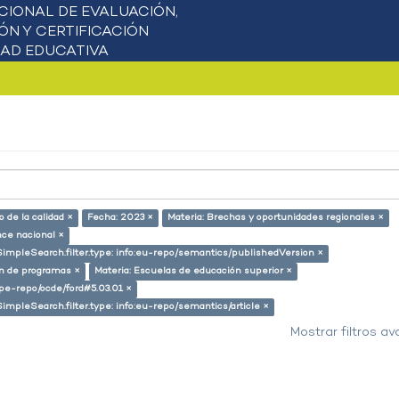
 de la calidad ×
Fecha: 2023 ×
Materia: Brechas y oportunidades regionales ×
nce nacional ×
SimpleSearch.filter.type: info:eu-repo/semantics/publishedVersion ×
ón de programas ×
Materia: Escuelas de educación superior ×
g/pe-repo/ocde/ford#5.03.01 ×
SimpleSearch.filter.type: info:eu-repo/semantics/article ×
Mostrar filtros a