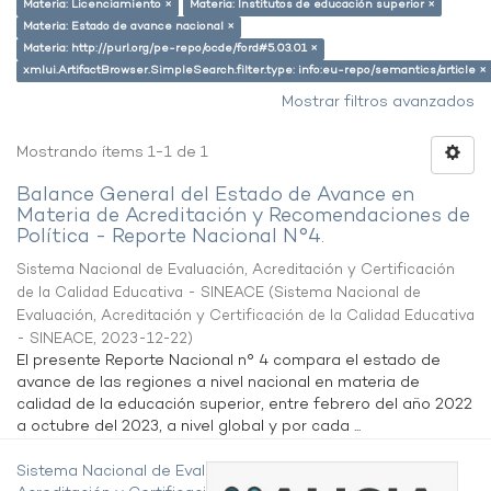
Materia: Licenciamiento ×
Materia: Institutos de educación superior ×
Materia: Estado de avance nacional ×
Materia: http://purl.org/pe-repo/ocde/ford#5.03.01 ×
xmlui.ArtifactBrowser.SimpleSearch.filter.type: info:eu-repo/semantics/article ×
Mostrar filtros avanzados
Mostrando ítems 1-1 de 1
Balance General del Estado de Avance en
Materia de Acreditación y Recomendaciones de
Política - Reporte Nacional N°4.
Sistema Nacional de Evaluación, Acreditación y Certificación
de la Calidad Educativa - SINEACE
(
Sistema Nacional de
Evaluación, Acreditación y Certificación de la Calidad Educativa
- SINEACE
,
2023-12-22
)
El presente Reporte Nacional n° 4 compara el estado de
avance de las regiones a nivel nacional en materia de
calidad de la educación superior, entre febrero del año 2022
a octubre del 2023, a nivel global y por cada ...
Sistema Nacional de Evaluación,