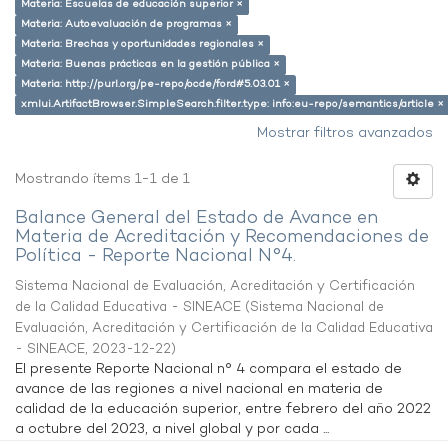
Materia: Escuelas de educación superior ×
Materia: Autoevaluación de programas ×
Materia: Brechas y oportunidades regionales ×
Materia: Buenas prácticas en la gestión pública ×
Materia: http://purl.org/pe-repo/ocde/ford#5.03.01 ×
xmlui.ArtifactBrowser.SimpleSearch.filter.type: info:eu-repo/semantics/article ×
Mostrar filtros avanzados
Mostrando ítems 1-1 de 1
Balance General del Estado de Avance en
Materia de Acreditación y Recomendaciones de
Política - Reporte Nacional N°4.
Sistema Nacional de Evaluación, Acreditación y Certificación
de la Calidad Educativa - SINEACE
(
Sistema Nacional de
Evaluación, Acreditación y Certificación de la Calidad Educativa
- SINEACE
,
2023-12-22
)
El presente Reporte Nacional n° 4 compara el estado de
avance de las regiones a nivel nacional en materia de
calidad de la educación superior, entre febrero del año 2022
a octubre del 2023, a nivel global y por cada ...