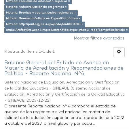
Materia: Escuelas de educación superior ×
Materia: Autoevaluación de programas ×
Materia: Brechas y oportunidades regionales ×
Materia: Buenas prácticas en la gestión pública ×
Materia: http://purl.org/pe-repo/ocde/ford#5.03.01 ×
xmlui.ArtifactBrowser.SimpleSearch.filter.type: info:eu-repo/semantics/article ×
Mostrar filtros avanzados
Mostrando ítems 1-1 de 1
Balance General del Estado de Avance en
Materia de Acreditación y Recomendaciones de
Política - Reporte Nacional N°4.
Sistema Nacional de Evaluación, Acreditación y Certificación
de la Calidad Educativa - SINEACE
(
Sistema Nacional de
Evaluación, Acreditación y Certificación de la Calidad Educativa
- SINEACE
,
2023-12-22
)
El presente Reporte Nacional n° 4 compara el estado de
avance de las regiones a nivel nacional en materia de
calidad de la educación superior, entre febrero del año 2022
a octubre del 2023, a nivel global y por cada ...