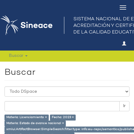
Camb
nave
Buscar
Buscar
Ir
Materia: Licenciamiento ×
Fecha: 2023 ×
Materia: Estado de avance nacional ×
xmlui.ArtifactBrowser.SimpleSearch.filter.type: info:eu-repo/semantics/publish