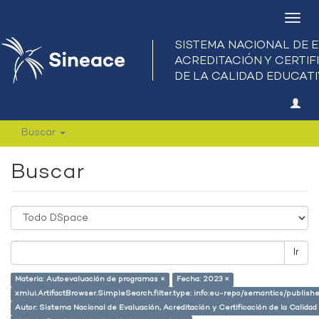
Camb
nave
Buscar
Buscar
Ir
Materia: Autoevaluación de programas ×
Fecha: 2023 ×
xmlui.ArtifactBrowser.SimpleSearch.filter.type: info:eu-repo/semantics/publish
Autor: Sistema Nacional de Evaluación, Acreditación y Certificación de la Calid