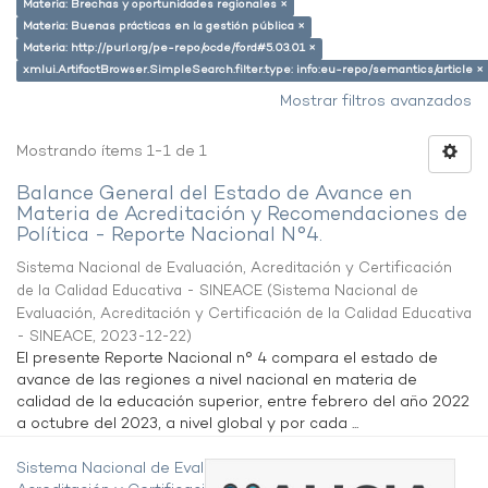
Materia: Brechas y oportunidades regionales ×
Materia: Buenas prácticas en la gestión pública ×
Materia: http://purl.org/pe-repo/ocde/ford#5.03.01 ×
xmlui.ArtifactBrowser.SimpleSearch.filter.type: info:eu-repo/semantics/article ×
Mostrar filtros avanzados
Mostrando ítems 1-1 de 1
Balance General del Estado de Avance en
Materia de Acreditación y Recomendaciones de
Política - Reporte Nacional N°4.
Sistema Nacional de Evaluación, Acreditación y Certificación
de la Calidad Educativa - SINEACE
(
Sistema Nacional de
Evaluación, Acreditación y Certificación de la Calidad Educativa
- SINEACE
,
2023-12-22
)
El presente Reporte Nacional n° 4 compara el estado de
avance de las regiones a nivel nacional en materia de
calidad de la educación superior, entre febrero del año 2022
a octubre del 2023, a nivel global y por cada ...
Sistema Nacional de Evaluación,